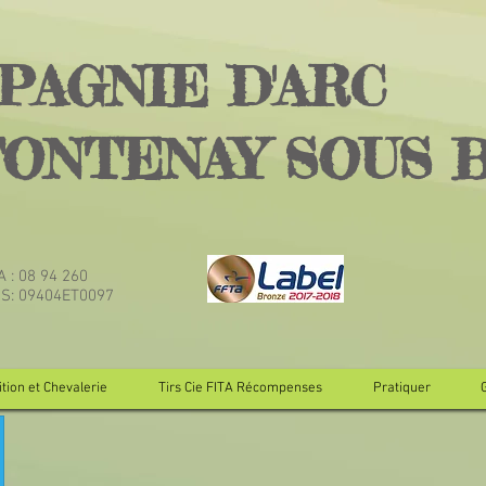
PAGNIE D'ARC
FONTENAY SOUS 
TA : 08 94 260
JS: 09404ET0097
tion et Chevalerie
Tirs Cie FITA Récompenses
Pratiquer