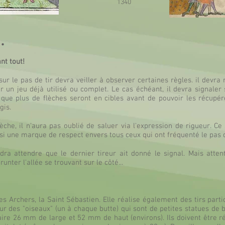
1340
.
ant tout!
ur le pas de tir devra veiller à observer certaines règles. il devr
 un jeu déjà utilisé ou complet. Le cas échéant, il devra signaler 
, que plus de flèches seront en cibles avant de pouvoir les récupére
gis.
che, il n'aura pas oublié de saluer via l'expression de rigueur. Ce
i une marque de respect envers tous ceux qui ont fréquenté le pas de 
udra attendre que le dernier tireur ait donné le signal. Mais atten
nter l'allée se trouvant sur le côté...
s Archers, la Saint Sébastien. Elle réalise également des tirs parti
ur des "oiseaux" (un à chaque butte) qui sont de petites statues de b
 faire 26 mm de large et 52 mm de haut (environs). Ils doivent être 