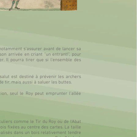
a notamment s’assurer avant de lancer sa
son arrivée en criant "un entrant!", pour
r. Il pourra tirer que si l'ensemble des
 salut est destiné à prévenir les archers
tir, mais aussi à saluer les buttes.
tion, seul le Roy peut emprunter l'allée
culiers comme le Tir du Roy ou de l'Abat
ois fixées au centre des cartes. La taille
réalisés dans un bois relativement tendre