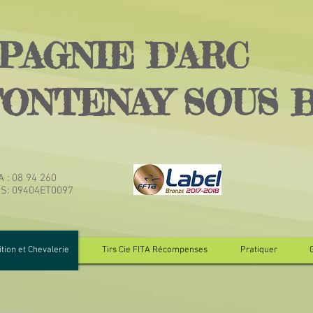
PAGNIE D'ARC
FONTENAY SOUS 
TA : 08 94 260
JS: 09404ET0097
tion et Chevalerie
Tirs Cie FITA Récompenses
Pratiquer