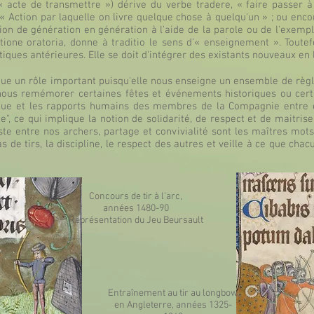
 « acte de transmettre ») dérive du verbe tradere, « faire passer à 
« Action par laquelle on livre quelque chose à quelqu'un » ; ou encor
sion de génération en génération à l'aide de la parole ou de l'exempl
utione oratoria, donne à traditio le sens d'« enseignement ». Toutef
tiques antérieures. Elle se doit d'intégrer des existants nouveaux en
oue un rôle important puisqu'elle nous enseigne un ensemble de règles
 à nous remémorer certaines fêtes et événements historiques ou cer
que et les rapports humains des membres de la Compagnie entre e
ie", ce qui implique la notion de solidarité, de respect et de maitri
ste entre nos archers, partage et convivialité sont les maîtres mots
as de tirs, la discipline, le respect des autres et veille à ce que c
Concours de tir à l’arc,
années 1480-90
Représentation du Jeu Beursault
Entraînement au tir au longbow
en Angleterre, années 1325-