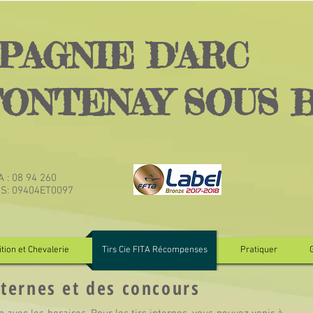
PAGNIE D'ARC
FONTENAY SOUS 
TA : 08 94 260
JS: 09404ET0097
tion et Chevalerie
Tirs Cie FITA Récompenses
Pratiquer
nternes et des concours