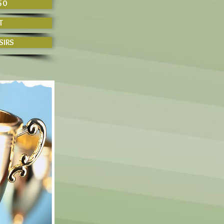
50
T
SIRS