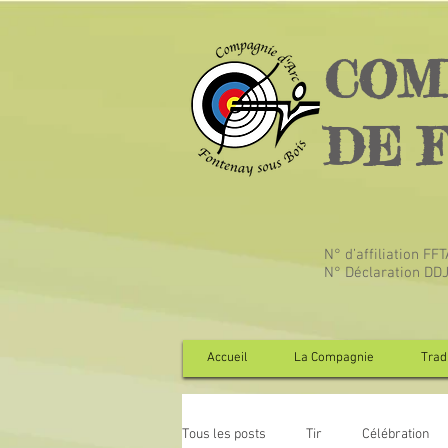
COM
DE 
N° d’affiliation FF
N° Déclaration DD
Accueil
La Compagnie
Tradi
Tous les posts
Tir
Célébration