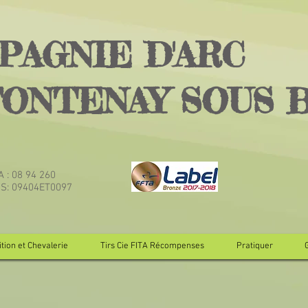
PAGNIE D'ARC
FONTENAY SOUS 
TA : 08 94 260
JS: 09404ET0097
tion et Chevalerie
Tirs Cie FITA Récompenses
Pratiquer