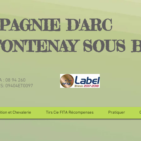
PAGNIE D'ARC
FONTENAY SOUS 
TA : 08 94 260
JS: 09404ET0097
tion et Chevalerie
Tirs Cie FITA Récompenses
Pratiquer