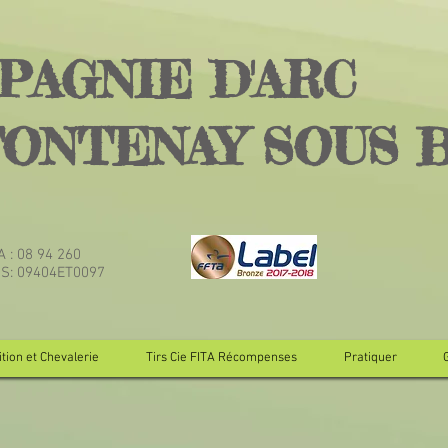
PAGNIE D'ARC
FONTENAY SOUS 
TA : 08 94 260
JS: 09404ET0097
tion et Chevalerie
Tirs Cie FITA Récompenses
Pratiquer