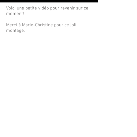
Voici une petite vidéo pour revenir sur ce
moment!
Merci à Marie-Christine pour ce joli
montage.