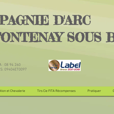
PAGNIE D'ARC
FONTENAY SOUS 
TA : 08 94 260
JS: 09404ET0097
tion et Chevalerie
Tirs Cie FITA Récompenses
Pratiquer