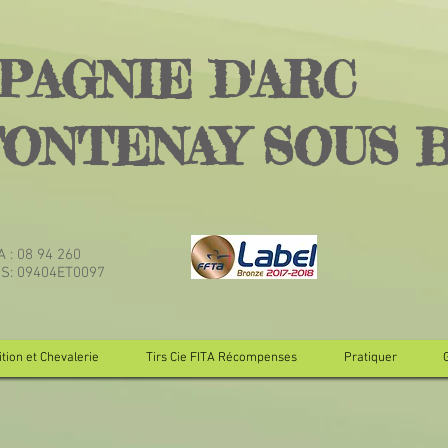
PAGNIE D'ARC
FONTENAY SOUS 
TA : 08 94 260
JS: 09404ET0097
tion et Chevalerie
Tirs Cie FITA Récompenses
Pratiquer